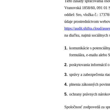
Tieto zásady spracovania os
Vranovská 1858/60, 091 01 S
oddiel: Sro, vložka č.: 173
údaje prostredníctvom webov
https://audit.shifra.cloud/ass
na diaľku, najmä sociálnych s
komunikácie s potenciáln
formulára, e-mailu alebo S
poskytovania informácií 
správy a zabezpečenia ria
plnenia zákonných povinno
ochrany právnych nárokov
Spoločnosť zodpovedá za spr