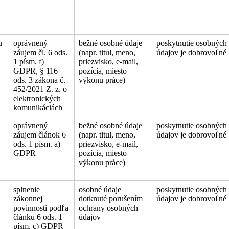
u
oprávnený
bežné osobné údaje
poskytnutie osobných
záujem čl. 6 ods.
(napr. titul, meno,
údajov je dobrovoľné
1 písm. f)
priezvisko, e-mail,
GDPR, § 116
pozícia, miesto
ods. 3 zákona č.
výkonu práce)
452/2021 Z. z. o
elektronických
komunikáciách
oprávnený
bežné osobné údaje
poskytnutie osobných
záujem článok 6
(napr. titul, meno,
údajov je dobrovoľné
ods. 1 písm. a)
priezvisko, e-mail,
GDPR
pozícia, miesto
výkonu práce)
splnenie
osobné údaje
poskytnutie osobných
zákonnej
dotknuté porušením
údajov je dobrovoľné
povinnosti podľa
ochrany osobných
článku 6 ods. 1
údajov
písm. c) GDPR