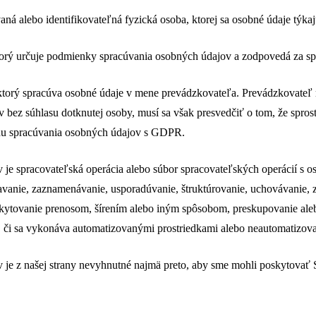
aná alebo identifikovateľná fyzická osoba, ktorej sa osobné údaje týkaj
ktorý určuje podmienky spracúvania osobných údajov a zodpovedá za s
 ktorý spracúva osobné údaje v mene prevádzkovateľa. Prevádzkovateľ
bez súhlasu dotknutej osoby, musí sa však presvedčiť o tom, že spros
adu spracúvania osobných údajov s GDPR.
je spracovateľská operácia alebo súbor spracovateľských operácií s 
avanie, zaznamenávanie, usporadúvanie, štruktúrovanie, uchovávanie,
oskytovanie prenosom, šírením alebo iným spôsobom, preskupovanie al
, či sa vykonáva automatizovanými prostriedkami alebo neautomatizov
je z našej strany nevyhnutné najmä preto, aby sme mohli poskytovať 