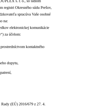
DUPLEX s. r. o., so sídlom
m registri Okresného súdu Prešov,
ádzkovateľa spracúva Vaše osobné
ho na:
iedkov elektronickej komunikácie
e“) za účelom:
 prostredníctvom kontaktného
neho dopytu,
patrení,
 Rady (EÚ) 2016/679 z 27. 4.