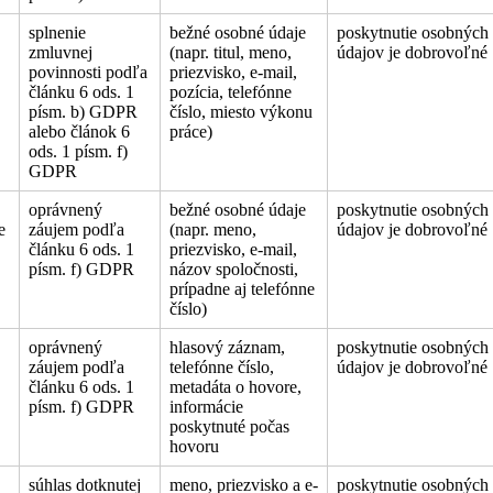
splnenie
bežné osobné údaje
poskytnutie osobných
zmluvnej
(napr. titul, meno,
údajov je dobrovoľné
povinnosti podľa
priezvisko, e-mail,
článku 6 ods. 1
pozícia, telefónne
písm. b) GDPR
číslo, miesto výkonu
alebo článok 6
práce)
ods. 1 písm. f)
GDPR
oprávnený
bežné osobné údaje
poskytnutie osobných
e
záujem podľa
(napr. meno,
údajov je dobrovoľné
článku 6 ods. 1
priezvisko, e-mail,
písm. f) GDPR
názov spoločnosti,
prípadne aj telefónne
číslo)
oprávnený
hlasový záznam,
poskytnutie osobných
záujem podľa
telefónne číslo,
údajov je dobrovoľné
článku 6 ods. 1
metadáta o hovore,
písm. f) GDPR
informácie
poskytnuté počas
hovoru
súhlas dotknutej
meno, priezvisko a e-
poskytnutie osobných