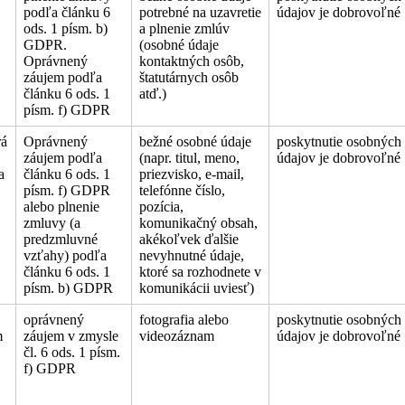
podľa článku 6
potrebné na uzavretie
údajov je dobrovoľné
ods. 1 písm. b)
a plnenie zmlúv
GDPR.
(osobné údaje
Oprávnený
kontaktných osôb,
záujem podľa
štatutárnych osôb
článku 6 ods. 1
atď.)
písm. f) GDPR
rá
Oprávnený
bežné osobné údaje
poskytnutie osobných
záujem podľa
(napr. titul, meno,
údajov je dobrovoľné
a
článku 6 ods. 1
priezvisko, e-mail,
písm. f) GDPR
telefónne číslo,
alebo plnenie
pozícia,
zmluvy (a
komunikačný obsah,
predzmluvné
akékoľvek ďalšie
vzťahy) podľa
nevyhnutné údaje,
článku 6 ods. 1
ktoré sa rozhodnete v
písm. b) GDPR
komunikácii uviesť)
oprávnený
fotografia alebo
poskytnutie osobných
m
záujem v zmysle
videozáznam
údajov je dobrovoľné
čl. 6 ods. 1 písm.
f) GDPR