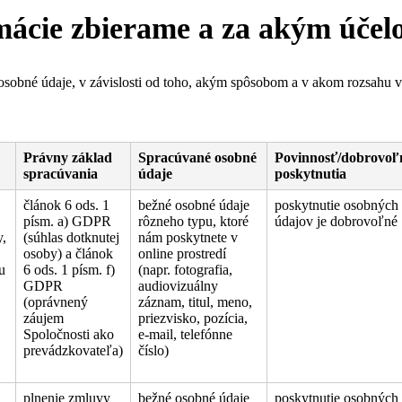
rmácie zbierame a za akým úče
osobné údaje, v závislosti od toho, akým spôsobom a v akom rozsahu 
Právny základ
Spracúvané osobné
Povinnosť/dobrovoľ
spracúvania
údaje
poskytnutia
článok 6 ods. 1
bežné osobné údaje
poskytnutie osobných
písm. a) GDPR
rôzneho typu, ktoré
údajov je dobrovoľné
y,
(súhlas dotknutej
nám poskytnete v
osoby) a článok
online prostredí
u
6 ods. 1 písm. f)
(napr. fotografia,
GDPR
audiovizuálny
(oprávnený
záznam, titul, meno,
záujem
priezvisko, pozícia,
Spoločnosti ako
e-mail, telefónne
prevádzkovateľa)
číslo)
plnenie zmluvy
bežné osobné údaje
poskytnutie osobných