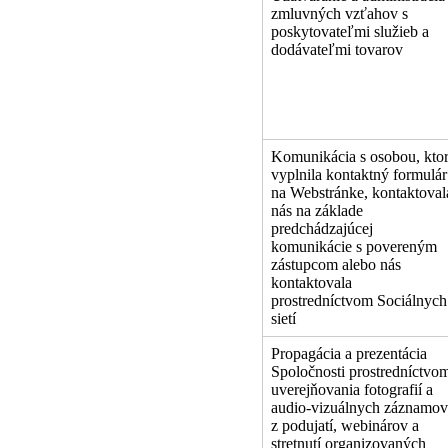
zmluvných vzťahov s
poskytovateľmi služieb a
dodávateľmi tovarov
Komunikácia s osobou, kto
vyplnila kontaktný formulár
na Webstránke, kontaktoval
nás na základe
predchádzajúcej
komunikácie s povereným
zástupcom alebo nás
kontaktovala
prostredníctvom Sociálnych
sietí
Propagácia a prezentácia
Spoločnosti prostredníctvo
uverejňovania fotografií a
audio-vizuálnych záznamov
z podujatí, webinárov a
stretnutí organizovaných