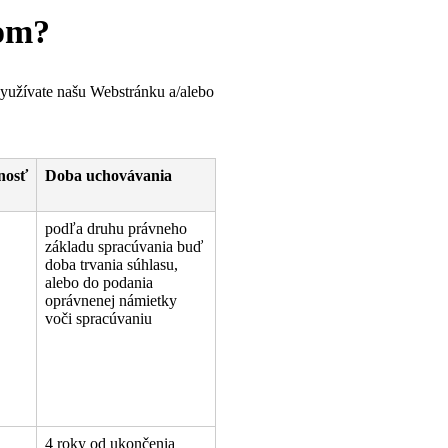
lom?
využívate našu Webstránku a/alebo
nosť
Doba uchovávania
podľa druhu právneho
základu spracúvania buď
doba trvania súhlasu,
alebo do podania
oprávnenej námietky
voči spracúvaniu
4 roky od ukončenia