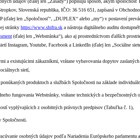
obných údajov (ďalej len „Zásady“) popisujú spôsob, akým spoločnosť 
tropkov, Slovenská republika, IČO: 36 516 651, zapísaná v Obchodno
78/P (ďalej len „Spoločnosť“, „DUPLEX“ alebo „my“) v postavení prev
ej stránky
https://www.shifra.sk
a nástroja digitálneho auditu dostupné
essment
(ďalej len „Webstránka“), ako aj prostredníctvom ďalších prostr
ietí Instagram, Youtube, Facebook a LinkedIn (ďalej len „Sociálne siet
ymi a existujúcimi zákazníkmi, vrátane vybavovania dopytov zaslaných
ociálnych sietí,
o ponúkaných produktoch a službách Spoločnosti na základe individuál
dneho fungovania Webstránky, vrátane technických a bezpečnostných o
stí vyplývajúcich z osobitných právnych predpisov (Tabuľka č. 1),
 Spoločnosti.
acúvanie osobných údajov podľa Nariadenia Európskeho parlamentu a