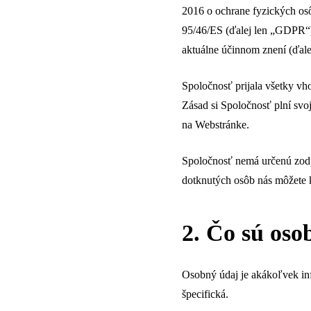
2016 o ochrane fyzických os
95/46/ES (ďalej len „GDPR“)
aktuálne účinnom znení (ďale
Spoločnosť prijala všetky vh
Zásad si Spoločnosť plní sv
na Webstránke.
Spoločnosť nemá určenú zodp
dotknutých osôb nás môžete 
2. Čo sú oso
Osobný údaj je akákoľvek inf
špecifická.