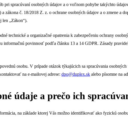
ôb pri spracúvaní osobných údajov a o voľnom pohybe takýchto údajov
 a zákona č. 18/2018 Z. z. o ochrane osobných údajov a o zmene a do
j len „Zákon“).
odné technické a organizačné opatrenia k zabezpečeniu ochrany osobný
oju informačnú povinnosť podľa článku 13 a 14 GDPR. Zásady pravidel
ovednú osobu. V prípade otázok týkajúcich sa spracúvania osobných ú
kontaktovať na e-mailovej adrese:
dpo@duplex.sk
alebo písomne na adr
bné údaje a prečo ich spracúv
ormácia, na základe ktorej Vás možno identifikovať ako fyzickú osobu,